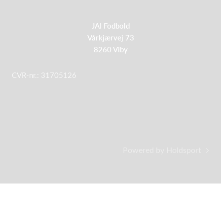
JAI Fodbold
Vårkjærvej 73
8260 Viby
CVR-nr.: 31705126
Powered by Holdsport