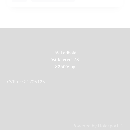
JAI Fodbold
Vårkjærvej 73
8260 Viby
CVR-nr.: 31705126
Powered by Holdsport