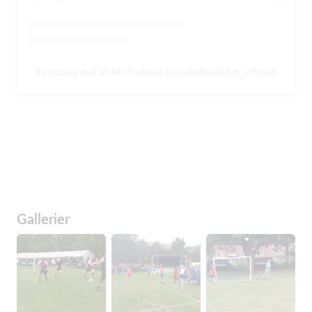
Et opslag delt af JAI Fodbold (@jaifodboldklub_official)
Gallerier