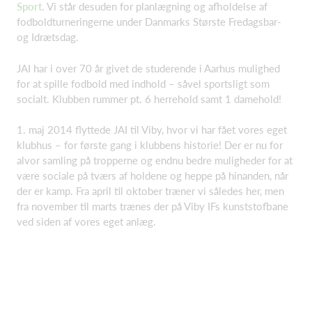
Sport
. Vi står desuden for planlægning og afholdelse af
fodboldturneringerne under Danmarks Største Fredagsbar-
og Idrætsdag.
JAI har i over 70 år givet de studerende i Aarhus mulighed
for at spille fodbold med indhold – såvel sportsligt som
socialt. Klubben rummer pt. 6 herrehold samt 1 damehold!
1. maj 2014 flyttede JAI til Viby, hvor vi har fået vores eget
klubhus – for første gang i klubbens historie! Der er nu for
alvor samling på tropperne og endnu bedre muligheder for at
være sociale på tværs af holdene og heppe på hinanden, når
der er kamp. Fra april til oktober træner vi således her, men
fra november til marts trænes der på Viby IFs kunststofbane
ved siden af vores eget anlæg.