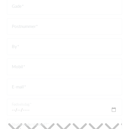
Gade
Postnummer
By
Mobil
E-mail
Fødselsdag
Studerende/student?